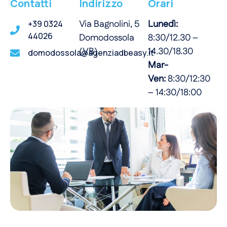
Contatti
Indirizzo
Orari
Via Bagnolini, 5
Lunedì:
+39 0324
44026
Domodossola
8:30/12.30 –
(VB)
14.30/18.30
domodossola@agenziadbeasy.it
Mar-
Ven:
8:30/12:30
– 14:30/18:00