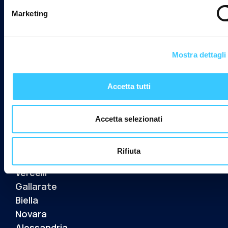
Marketing
Findomo è il punto di riferimento per chi cerca
soluzioni finanziarie semplici, veloci e
Mostra dettagli
trasparenti. Ascoltiamo davvero le persone,
analizziamo ogni situazione con attenzione e
Accetta tutti
proponiamo solo ciò che è realmente
sostenibile.
Accetta selezionati
Le nostre sedi
Verbania
Rifiuta
Domodossola
Vercelli
Gallarate
Biella
Novara
Alessandria