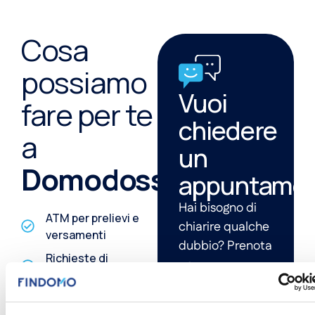
Cosa
possiamo
Vuoi
fare per te
chiedere
a
un
Domodossola
?
appuntamen
Hai bisogno di
ATM per prelievi e
chiarire qualche
versamenti
dubbio? Prenota
Richieste di
un
finanziamento
appuntamento e
Pratiche cessione
ne parliamo
del quinto