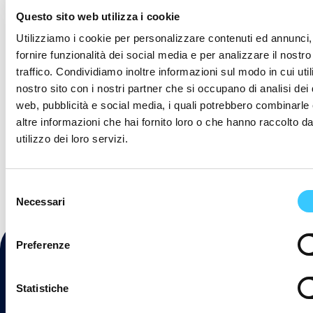
senza impegno.
Questo sito web utilizza i cookie
Findomo Business
Chiedi
Utilizziamo i cookie per personalizzare contenuti ed annunci,
Richieste per conti e
appuntamento
fornire funzionalità dei social media e per analizzare il nostro
carte
traffico. Condividiamo inoltre informazioni sul modo in cui utili
Deleghe di
nostro sito con i nostri partner che si occupano di analisi dei 
pagamento per
web, pubblicità e social media, i quali potrebbero combinarle
convenzionati
altre informazioni che hai fornito loro o che hanno raccolto da
utilizzo dei loro servizi.
Polizze assicurative
Selezione
Necessari
del
consenso
Preferenze
Statistiche